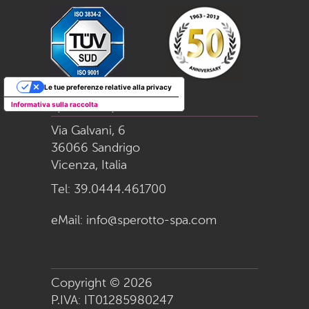
Le tue preferenze relative alla privacy
Informativa sulla raccolta
Sperotto S.p.a.
Via Galvani, 6
36066 Sandrigo
Vicenza, Italia
Tel:
39.0444.461700
eMail:
info@sperotto-spa.com
Copyright © 2026
P.IVA: IT01285980247