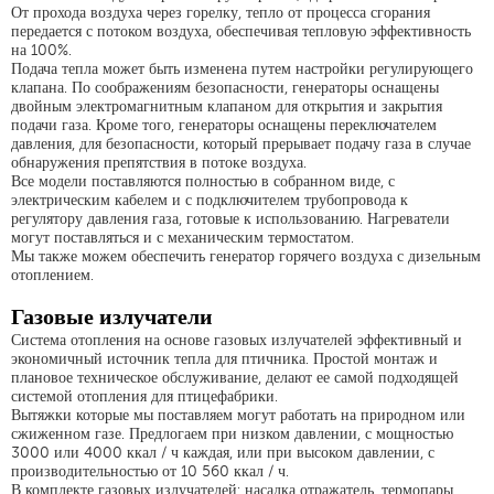
От прохода воздуха через горелку, тепло от процесса сгорания
передается с потоком воздуха, обеспечивая тепловую эффективность
на 100%.
Подача тепла может быть изменена путем настройки регулирующего
клапана. По соображениям безопасности, генераторы оснащены
двойным электромагнитным клапаном для открытия и закрытия
подачи газа. Кроме того, генераторы оснащены переключателем
давления, для безопасности, который прерывает подачу газа в случае
обнаружения препятствия в потоке воздуха.
Все модели поставляются полностью в собранном виде, с
электрическим кабелем и с подключителем трубопровода к
регулятору давления газа, готовые к использованию. Нагреватели
могут поставляться и с механическим термостатом.
Мы также можем обеспечить генератор горячего воздуха с дизельным
отоплением.
Газовые излучатели
Система отопления на основе газовых излучателей
эффективный и
экономичный источник тепла для птичника. Простой монтаж и
плановое техническое обслуживание, делают ее самой подходящей
системой отопления для птицефабрики.
Вытяжки которые мы поставляем могут работать на природном или
сжиженном газе. Предлогаем при низком давлении, с мощностью
3000 или 4000 ккал / ч каждая, или при высоком давлении, с
производительностью от 10 560 ккал / ч.
В комплекте газовых излучателей:
насадка отражатель, термопары,