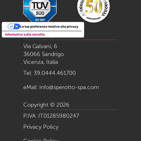
Le tue preferenze relative alla privacy
Informativa sulla raccolta
Sperotto S.p.a.
Via Galvani, 6
36066 Sandrigo
Vicenza, Italia
Tel:
39.0444.461700
eMail:
info@sperotto-spa.com
Copyright © 2026
P.IVA: IT01285980247
Privacy Policy